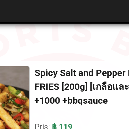
Spicy Salt and Peppe
FRIES [200g] [เกลือแล
+1000 +bbqsauce
Pris:
฿ 119