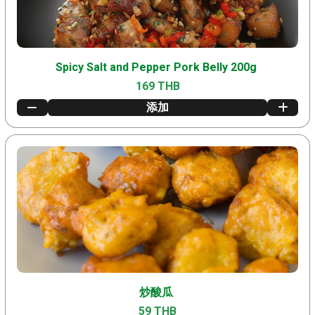
Spicy Salt and Pepper Pork Belly 200g
169 THB
添加
炒酸瓜
59 THB