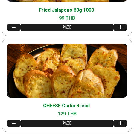
Fried Jalapeno 60g 1000
99 THB
添加
CHEESE Garlic Bread
129 THB
添加