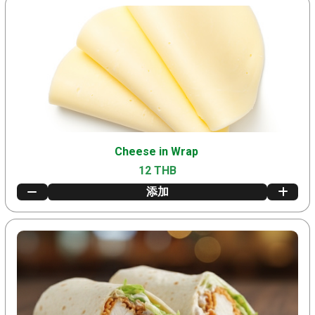
Cheese in Wrap
12 THB
添加