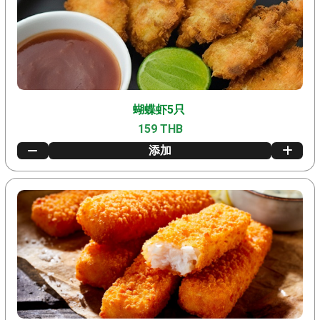
蝴蝶虾5只
159 THB
添加