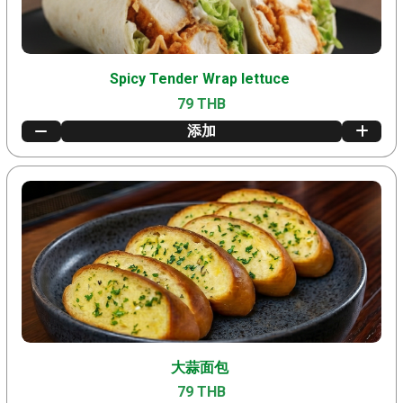
Spicy Tender Wrap lettuce
79 THB
添加
大蒜面包
79 THB