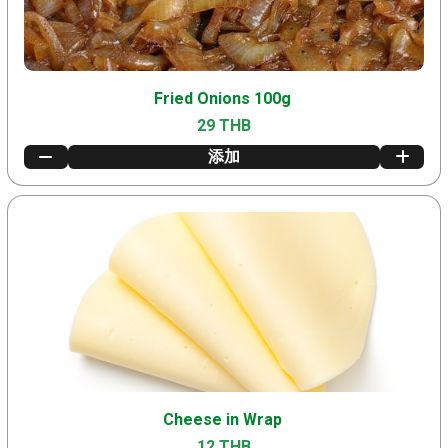
Fried Onions 100g
29 THB
添加
Cheese in Wrap
12 THB