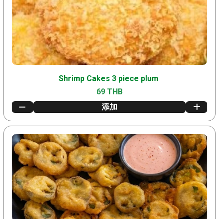
Shrimp Cakes 3 piece plum
69 THB
添加